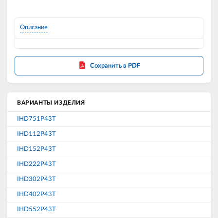
Описание
Сохранить в PDF
ВАРИАНТЫ ИЗДЕЛИЯ
IHD751P43T
IHD112P43T
IHD152P43T
IHD222P43T
IHD302P43T
IHD402P43T
IHD552P43T