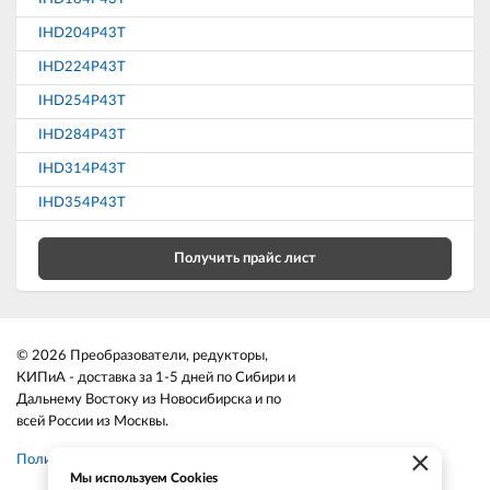
IHD204P43T
IHD224P43T
IHD254P43T
IHD284P43T
IHD314P43T
IHD354P43T
Получить прайс лист
© 2026 Преобразователи, редукторы,
КИПиА - доставка за 1-5 дней по Сибири и
Дальнему Востоку из Новосибирска и по
всей России из Москвы.
×
Политика конфиденциальности
Мы используем Cookies