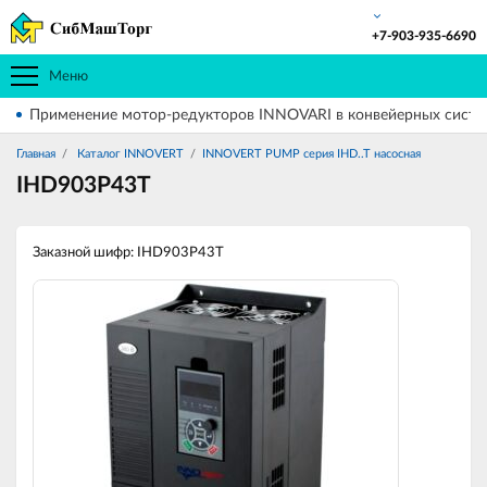
+7-903-935-6690
Меню
Применение мотор-редукторов INNOVARI в конвейерных систе
Главная
Каталог INNOVERT
INNOVERT PUMP серия IHD..T насосная
IHD903P43T
Заказной шифр: IHD903P43T