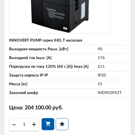
INNOVERT PUMP серия IHD..T насосная
Выходная мощность Pвых. [кВт]
90
Выходной ток Iвых. [A]
176
Перегрузка по току 120% (60 c [A]) Imax [A]
211
Защита корпуса IP IP
IP20
Масса [кг]
55
Заказной шифр
IHD903P43T
Цена:
204 100.00
руб.
–
+