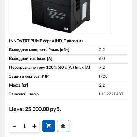
INNOVERT PUMP серия IHD..T насосная
Выходная мощность Pвых. [кВт]
2,2
Выходной ток Iвых. [A]
6,0
Перегрузка по току 120% (60 c [A]) Imax [A]
7.2
Защита корпуса IP IP
IP20
Масса [кг]
2,2
Заказной шифр
IHD222P43T
Цена:
25 300.00
руб.
–
+