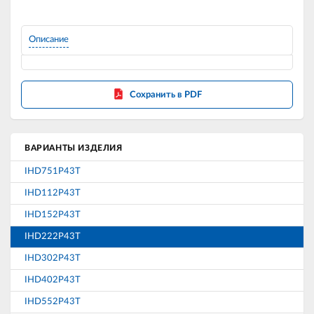
Описание
Сохранить в PDF
ВАРИАНТЫ ИЗДЕЛИЯ
IHD751P43T
IHD112P43T
IHD152P43T
IHD222P43T
IHD302P43T
IHD402P43T
IHD552P43T