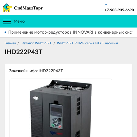
+7-903-935-6690
Меню
Применение мотор-редукторов INNOVARI в конвейерных систе
Главная
Каталог INNOVERT
INNOVERT PUMP серия IHD..T насосная
IHD222P43T
Заказной шифр: IHD222P43T