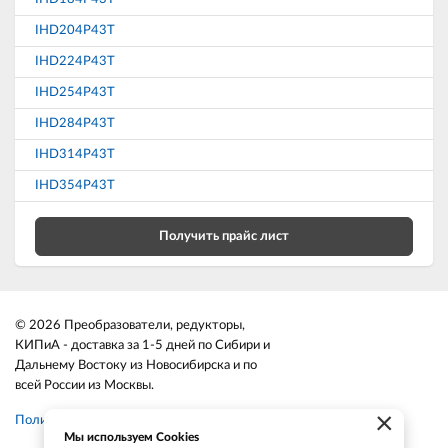
IHD204P43T
IHD224P43T
IHD254P43T
IHD284P43T
IHD314P43T
IHD354P43T
Получить прайс лист
© 2026 Преобразователи, редукторы,
КИПиА - доставка за 1-5 дней по Сибири и
Дальнему Востоку из Новосибирска и по
всей России из Москвы.
×
Политика конфиденциальности
Мы используем Cookies