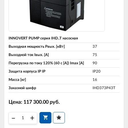
INNOVERT PUMP серия IHD..T насосная
Выходная мощность Pвых. [кВт]
37
Выходной ток Iвых. [A]
75
Перегрузка по току 120% (60 c [A]) Imax [A]
90
Защита корпуса IP IP
IP20
Масса [кг]
16
Заказной шифр
IHD373P43T
Цена:
117 300.00
руб.
–
+