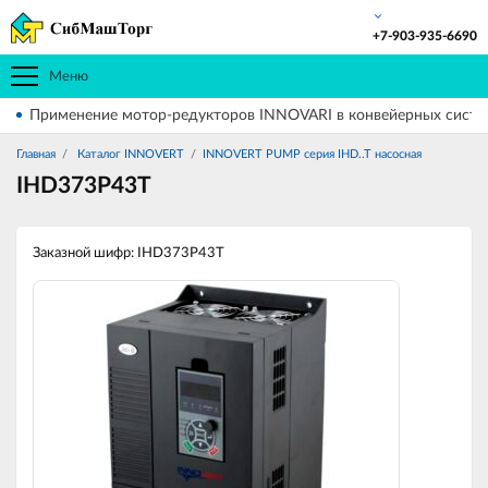
+7-903-935-6690
Меню
Применение мотор-редукторов INNOVARI в конвейерных систе
Главная
Каталог INNOVERT
INNOVERT PUMP серия IHD..T насосная
IHD373P43T
Заказной шифр: IHD373P43T