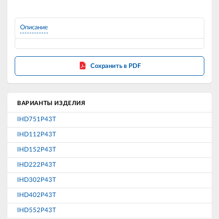
Описание
Сохранить в PDF
ВАРИАНТЫ ИЗДЕЛИЯ
IHD751P43T
IHD112P43T
IHD152P43T
IHD222P43T
IHD302P43T
IHD402P43T
IHD552P43T