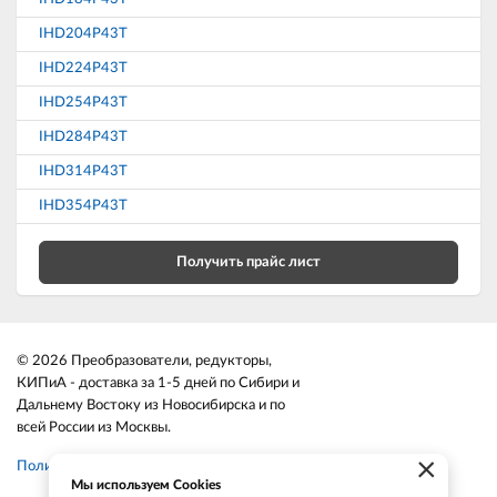
IHD204P43T
IHD224P43T
IHD254P43T
IHD284P43T
IHD314P43T
IHD354P43T
Получить прайс лист
© 2026 Преобразователи, редукторы,
КИПиА - доставка за 1-5 дней по Сибири и
Дальнему Востоку из Новосибирска и по
всей России из Москвы.
×
Политика конфиденциальности
Мы используем Cookies