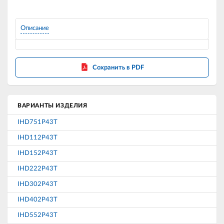
Описание
Сохранить в PDF
ВАРИАНТЫ ИЗДЕЛИЯ
IHD751P43T
IHD112P43T
IHD152P43T
IHD222P43T
IHD302P43T
IHD402P43T
IHD552P43T