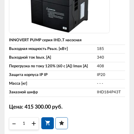
INNOVERT PUMP серия IHD..T насосная
Выходная мощность Pвых. [кВт]
185
Выходной ток Iвых. [A]
340
Перегрузка по току 120% (60 c [A]) Imax [A]
408
Защита корпуса IP IP
IP20
Масса [кг]
- - -
Заказной шифр
IHD184P43T
Цена:
415 300.00
руб.
–
+