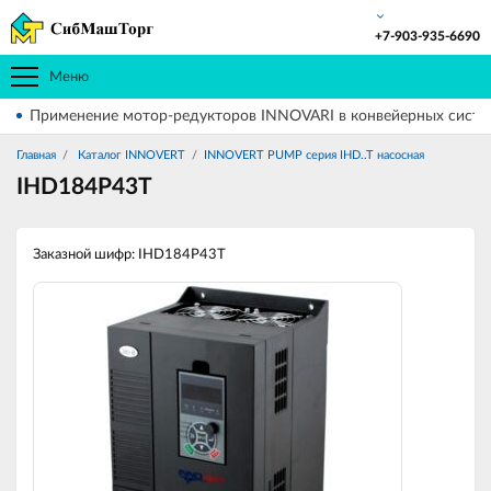
+7-903-935-6690
Меню
Применение мотор-редукторов INNOVARI в конвейерных систе
Главная
Каталог INNOVERT
INNOVERT PUMP серия IHD..T насосная
IHD184P43T
Заказной шифр: IHD184P43T