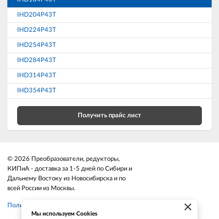
IHD204P43T
IHD224P43T
IHD254P43T
IHD284P43T
IHD314P43T
IHD354P43T
Получить прайс лист
© 2026 Преобразователи, редукторы,
КИПиА - доставка за 1-5 дней по Сибири и
Дальнему Востоку из Новосибирска и по
всей России из Москвы.
×
Политика конфиденциальности
Мы используем Cookies