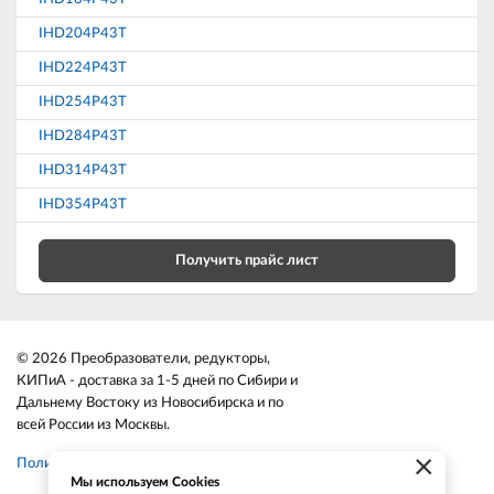
IHD204P43T
IHD224P43T
IHD254P43T
IHD284P43T
IHD314P43T
IHD354P43T
Получить прайс лист
© 2026 Преобразователи, редукторы,
КИПиА - доставка за 1-5 дней по Сибири и
Дальнему Востоку из Новосибирска и по
всей России из Москвы.
×
Политика конфиденциальности
Мы используем Cookies