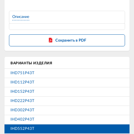
Описание
Сохранить в PDF
ВАРИАНТЫ ИЗДЕЛИЯ
IHD751P43T
IHD112P43T
IHD152P43T
IHD222P43T
IHD302P43T
IHD402P43T
IHD552P43T