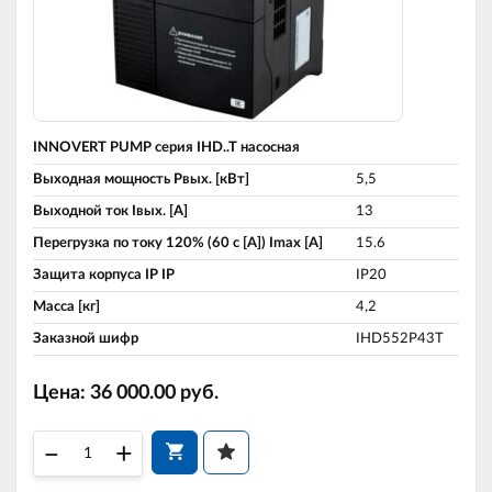
INNOVERT PUMP серия IHD..T насосная
Выходная мощность Pвых. [кВт]
5,5
Выходной ток Iвых. [A]
13
Перегрузка по току 120% (60 c [A]) Imax [A]
15.6
Защита корпуса IP IP
IP20
Масса [кг]
4,2
Заказной шифр
IHD552P43T
Цена:
36 000.00
руб.
–
+