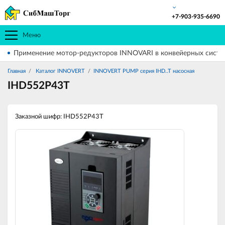
+7-903-935-6690
Меню
Применение мотор-редукторов INNOVARI в конвейерных систе
Главная
Каталог INNOVERT
INNOVERT PUMP серия IHD..T насосная
IHD552P43T
Заказной шифр: IHD552P43T