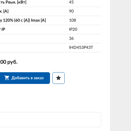
ь Pвых. [кВт]
45
. [A]
90
 120% (60 c [A]) Imax [A]
108
 IP
IP20
36
IHD453P43T
.00
руб.
Добавить в заказ