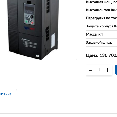
Выходная мощност
Выходной ток Iвых
Перегрузка по току
Защита корпуса IP
Масса [кг]
Заказной шифр
Цена:
130 700
–
+
исание