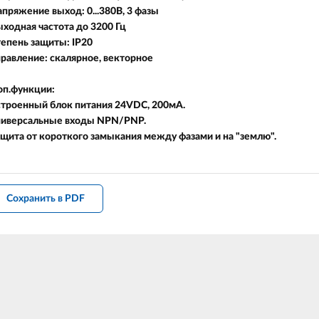
пряжение выход: 0...380В, 3 фазы
ходная частота до 3200 Гц
епень защиты: IP20
равление: скалярное, векторное
оп.функции:
строенный блок питания 24VDC, 200мА.
ниверсальные входы NPN/PNP.
щита от короткого замыкания между фазами и на "землю".
Сохранить в PDF