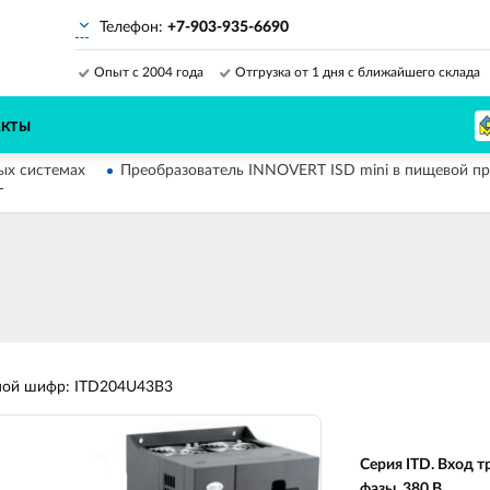
Телефон:
+7-903-935-6690
Опыт с 2004 года
Отгрузка от 1 дня с ближайшего склада
АКТЫ
ых системах
Преобразователь INNOVERT ISD mini в пищевой 
T
ной шифр: ITD204U43B3
Серия ITD. Вход т
фазы, 380 В.