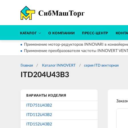
КАТАЛОГ
О КОМПАНИИ
ПРЕСС-ЦЕНТР
КОНТ
Применение мотор-редукторов INNOVARI в конвейерн
Применение преобразователя частоты INNOVERT VEN
Главная
Каталог INNOVERT
серия ITD векторная
ITD204U43B3
ВАРИАНТЫ ИЗДЕЛИЯ
Заказ
ITD751U43B2
ITD112U43B2
ITD152U43B2