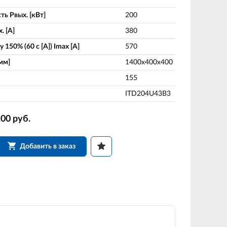
ь Pвых. [кВт]
200
. [A]
380
 150% (60 c [A]) Imax [A]
570
мм]
1400х400х400
155
ITD204U43B3
.00
руб.
Добавить в заказ