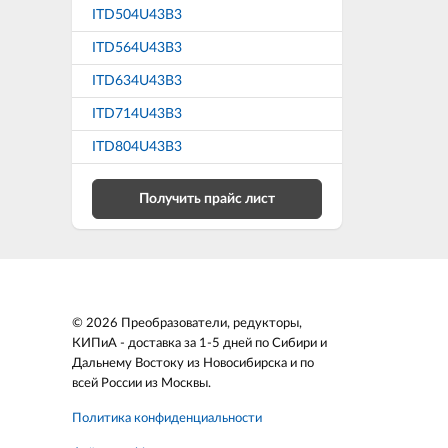
ITD504U43B3
ITD564U43B3
ITD634U43B3
ITD714U43B3
ITD804U43B3
Получить прайс лист
© 2026 Преобразователи, редукторы,
КИПиА - доставка за 1-5 дней по Сибири и
Дальнему Востоку из Новосибирска и по
всей России из Москвы.
Политика конфиденциальности